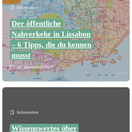
Information
Der öffentliche
Nahverkehr in Lissabon
– 6 Tipps, die du kennen
musst
22. Dezember 2023
Information
Wissenswertes über