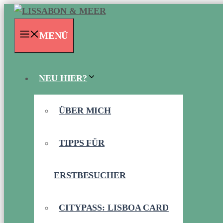
Zum
Inhalt
MENÜ
springen
NEU HIER?
ÜBER MICH
TIPPS FÜR
ERSTBESUCHER
CITYPASS: LISBOA CARD